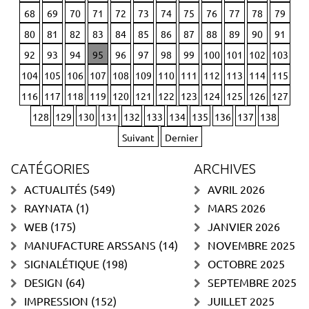
68
69
70
71
72
73
74
75
76
77
78
79
80
81
82
83
84
85
86
87
88
89
90
91
92
93
94
95
96
97
98
99
100
101
102
103
104
105
106
107
108
109
110
111
112
113
114
115
116
117
118
119
120
121
122
123
124
125
126
127
128
129
130
131
132
133
134
135
136
137
138
Suivant
Dernier
CATÉGORIES
ARCHIVES
ACTUALITÉS
(549)
AVRIL 2026
RAYNATA
(1)
MARS 2026
WEB
(175)
JANVIER 2026
MANUFACTURE ARSSANS
(14)
NOVEMBRE 2025
SIGNALÉTIQUE
(198)
OCTOBRE 2025
DESIGN
(64)
SEPTEMBRE 2025
IMPRESSION
(152)
JUILLET 2025