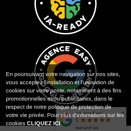
En poursuivant votre navigation sur nos sites,
vous acceptez l'installation et l'utilisation de
cookies sur votre poste, notamment à des fins
promotionnelles et/ou publicitaires, dans le
respect de notre politique de protection de
x
Agence Easy
votre vie privée. Pour plus d'infomations sur les
5
cookies
CLIQUEZ ICI
.
Basé sur
67
avis