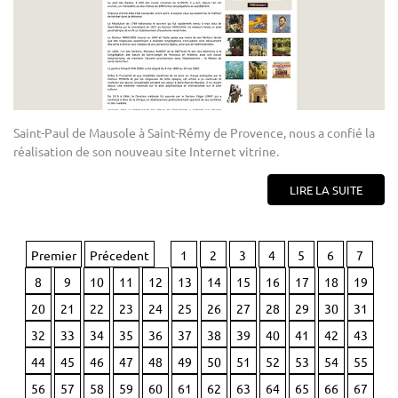
Saint-Paul de Mausole à Saint-Rémy de Provence, nous a confié la
réalisation de son nouveau site Internet vitrine.
LIRE LA SUITE
Premier
Précedent
1
2
3
4
5
6
7
8
9
10
11
12
13
14
15
16
17
18
19
20
21
22
23
24
25
26
27
28
29
30
31
32
33
34
35
36
37
38
39
40
41
42
43
44
45
46
47
48
49
50
51
52
53
54
55
56
57
58
59
60
61
62
63
64
65
66
67