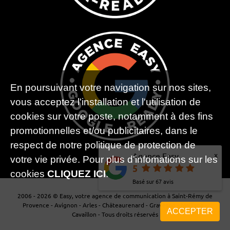
En poursuivant votre navigation sur nos sites,
vous acceptez l'installation et l'utilisation de
cookies sur votre poste, notamment à des fins
promotionnelles et/ou publicitaires, dans le
respect de notre politique de protection de
x
Agence Easy
votre vie privée. Pour plus d'infomations sur les
5
cookies
CLIQUEZ ICI
.
Basé sur
67
avis
2006 - 2026 © Easy, votre agence de communication à Saint-Rémy de
Provence - Avignon - Arles - Châteaurenard - Graveson - Maillane -
ACCEPTER
Cavaillon - Tous droits réservés