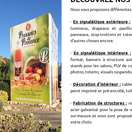
Nous vous proposons différentes 
-
En signalétique extérieure :
lumineux, drapeaux et pavill
panneaux, stop-trottoirs et totem
d'autres choses encore.
-
En signalétique intérieure :
format, banners à structure aut
stands pour les salons, PLV de co
photos, totems, visuels suspendus
-
table
Décoration d'intérieur :
peint imprimé et pré-encollé, toil
-
no
Fabrication de structures :
acier galvanisé pour la pose de 
sur-mesure et vous sont proposés
votre choix.