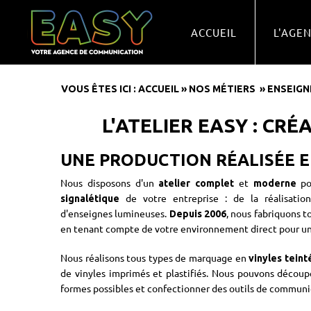
ACCUEIL
L'AGE
VOUS ÊTES ICI :
ACCUEIL
»
NOS MÉTIERS
»
ENSEIGN
L'ATELIER EASY : CR
UNE PRODUCTION RÉALISÉE E
Nous disposons d'un
et
pou
atelier complet
moderne
de votre entreprise : de la réalisatio
signalétique
d'enseignes lumineuses.
, nous fabriquons t
Depuis
2006
en tenant compte de votre environnement direct pour un
Nous réalisons tous types de marquage en
vinyles teint
de vinyles imprimés et plastifiés. Nous pouvons décou
formes possibles et confectionner des outils de communi