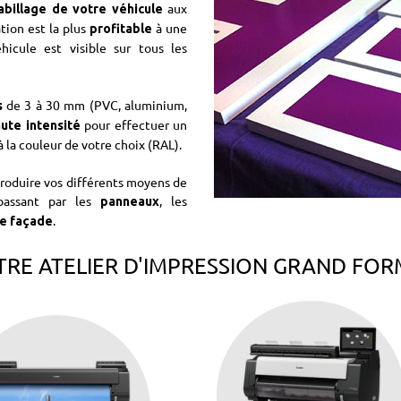
aux
abillage de votre véhicule
tion est la plus
à une
profitable
icule est visible sur tous les
de 3 à 30 mm (PVC, aluminium,
s
pour effectuer un
ute intensité
 la couleur de votre choix (RAL).
 produire vos différents moyens de
 passant par les
, les
panneaux
.
re façade
RE ATELIER D'IMPRESSION GRAND FO