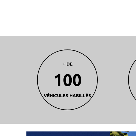
+ DE
100
VÉHICULES HABILLÉS