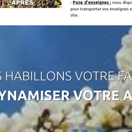
-
nous dispo
Pose d'enseignes :
pour transporter vos enseignes e
site.
 HABILLONS VOTRE F
YNAMISER VOTRE A