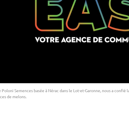
é Poloni Semences basée à Nérac dans le Lot-et-Garonne, nous a confié la
ces de melons.