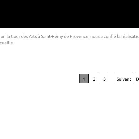
tion la Cour des Arts à Saint-Rémy de Provence, nous a confié la réalisati
cueille.
1
2
3
Suivant
D