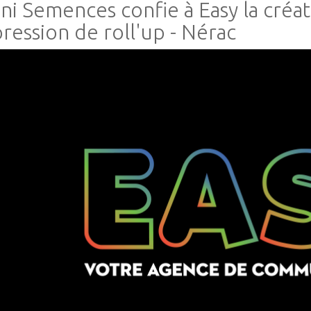
ni Semences confie à Easy la créa
pression de roll'up - Nérac