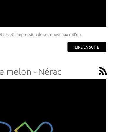
ttes et l'impression de ses nouveaux roll'up.
LIRE LA SUITE
e melon - Nérac