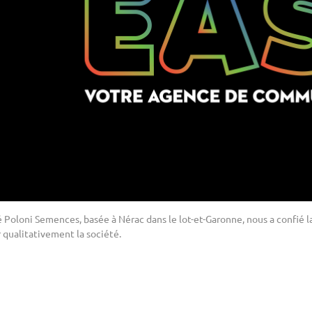
é Poloni Semences, basée à Nérac dans le lot-et-Garonne, nous a confié la 
 qualitativement la société.