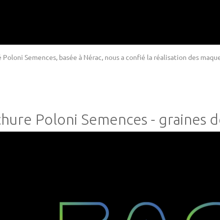
é Poloni Semences, basée à Nérac, nous a confié la réalisation des maque
hure Poloni Semences - graines d