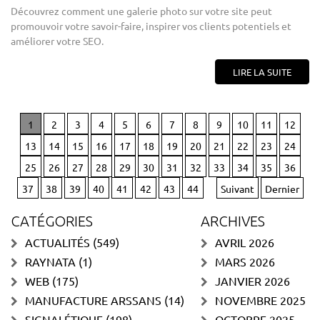
Découvrez comment une galerie photo sur votre site peut
promouvoir votre savoir-faire, inspirer vos clients potentiels et
améliorer votre SEO.
LIRE LA SUITE
1
2
3
4
5
6
7
8
9
10
11
12
13
14
15
16
17
18
19
20
21
22
23
24
25
26
27
28
29
30
31
32
33
34
35
36
37
38
39
40
41
42
43
44
Suivant
Dernier
CATÉGORIES
ARCHIVES
ACTUALITÉS
(549)
AVRIL 2026
RAYNATA
(1)
MARS 2026
WEB
(175)
JANVIER 2026
MANUFACTURE ARSSANS
(14)
NOVEMBRE 2025
SIGNALÉTIQUE
(198)
OCTOBRE 2025