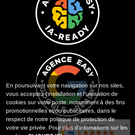
En poursuivant votre navigation sur nos sites,
vous acceptez l'installation et l'utilisation de
cookies sur votre poste, notamment à des fins
promotionnelles et/ou publicitaires, dans le
respect de notre politique de protection de
x
Agence Easy
votre vie privée. Pour plus d'infomations sur les
5