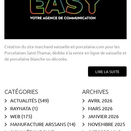
Création du site marchand vaisselle-et-porcelaine.com pour les
Porcelaines Saint-Thamar, dédiée à la vente en ligne de vaisselle et
de porcelaine blanche ou décorée.
LIRE LA SUITE
CATÉGORIES
ARCHIVES
ACTUALITÉS
(549)
AVRIL 2026
RAYNATA
(1)
MARS 2026
WEB
(175)
JANVIER 2026
MANUFACTURE ARSSANS
(14)
NOVEMBRE 2025