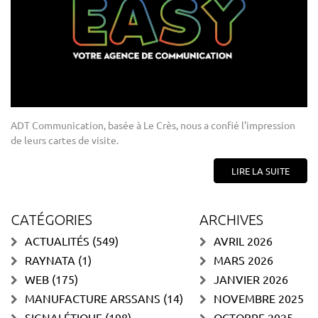
ADT Communication, basée à Le Crès, nous a confié l'impression
de leurs cartes de visite.
LIRE LA SUITE
CATÉGORIES
ARCHIVES
ACTUALITÉS
(549)
AVRIL 2026
RAYNATA
(1)
MARS 2026
WEB
(175)
JANVIER 2026
MANUFACTURE ARSSANS
(14)
NOVEMBRE 2025
SIGNALÉTIQUE
(198)
OCTOBRE 2025