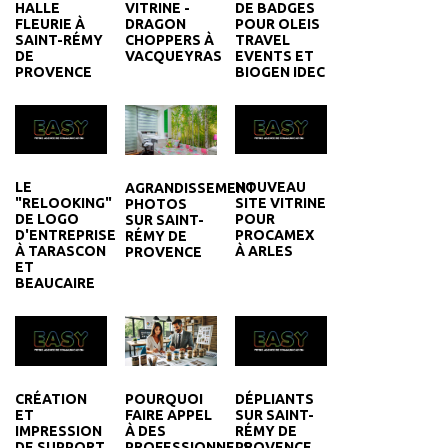
DE BADGES
VITRINE -
HALLE
POUR OLEIS
DRAGON
FLEURIE À
TRAVEL
CHOPPERS À
SAINT-RÉMY
EVENTS ET
VACQUEYRAS
DE
BIOGEN IDEC
PROVENCE
LE
NOUVEAU
AGRANDISSEMENT
"RELOOKING"
SITE VITRINE
PHOTOS
DE LOGO
POUR
SUR SAINT-
D'ENTREPRISE
PROCAMEX
RÉMY DE
À TARASCON
À ARLES
PROVENCE
ET
BEAUCAIRE
CRÉATION
DÉPLIANTS
POURQUOI
ET
SUR SAINT-
FAIRE APPEL
IMPRESSION
RÉMY DE
À DES
DE SUPPORT
PROVENCE
PROFESSIONNELS