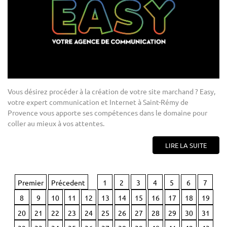
Vous désirez procéder à la création de votre site marchand ? Easy,
votre expert communication et Internet à Saint-Rémy de
Provence vous apporte ses compétences dans le domaine pour
coller au mieux à vos attentes.
LIRE LA SUITE
Premier
Précedent
1
2
3
4
5
6
7
8
9
10
11
12
13
14
15
16
17
18
19
20
21
22
23
24
25
26
27
28
29
30
31