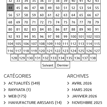
32
33
34
35
36
37
38
39
40
41
42
43
44
45
46
47
48
49
50
51
52
53
54
55
56
57
58
59
60
61
62
63
64
65
66
67
68
69
70
71
72
73
74
75
76
77
78
79
80
81
82
83
84
85
86
87
88
89
90
91
92
93
94
95
96
97
98
99
100
101
102
103
104
105
106
107
108
109
110
111
112
113
114
115
116
117
118
119
120
121
122
123
124
125
126
127
128
129
130
131
132
133
134
135
136
137
138
Suivant
Dernier
CATÉGORIES
ARCHIVES
ACTUALITÉS
(549)
AVRIL 2026
RAYNATA
(1)
MARS 2026
WEB
(175)
JANVIER 2026
MANUFACTURE ARSSANS
(14)
NOVEMBRE 2025