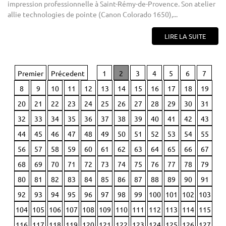
impression professionnelle à Saint-Rémy-de-Provence. Son atelier
allie technologies de pointe (Canon Colorado 1650),...
LIRE LA SUITE
Premier
Précedent
1
2
3
4
5
6
7
8
9
10
11
12
13
14
15
16
17
18
19
20
21
22
23
24
25
26
27
28
29
30
31
32
33
34
35
36
37
38
39
40
41
42
43
44
45
46
47
48
49
50
51
52
53
54
55
56
57
58
59
60
61
62
63
64
65
66
67
68
69
70
71
72
73
74
75
76
77
78
79
80
81
82
83
84
85
86
87
88
89
90
91
92
93
94
95
96
97
98
99
100
101
102
103
104
105
106
107
108
109
110
111
112
113
114
115
116
117
118
119
120
121
122
123
124
125
126
127