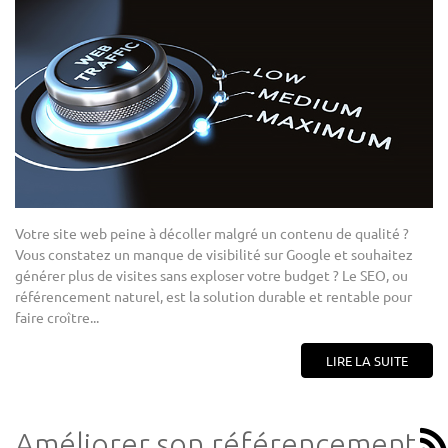
Votre site web peine à décoller malgré un contenu de qualité ?
Vous constatez un manque de visibilité sur Google et souhaitez
générer plus de visites sans exploser votre budget ? Le SEO, ou
référencement naturel, est la solution durable et rentable pour
faire croître...
LIRE LA SUITE
Améliorer son référencement