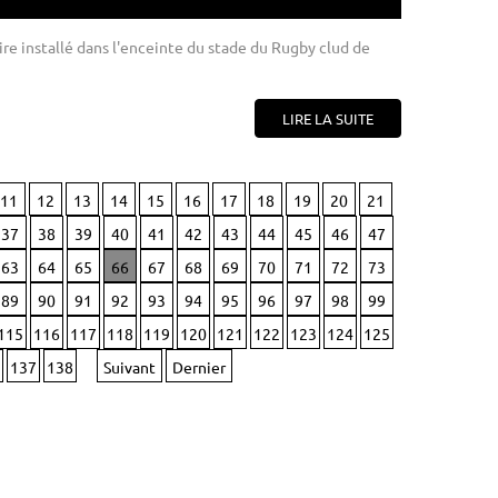
ire installé dans l'enceinte du stade du Rugby clud de
LIRE LA SUITE
11
12
13
14
15
16
17
18
19
20
21
37
38
39
40
41
42
43
44
45
46
47
63
64
65
66
67
68
69
70
71
72
73
89
90
91
92
93
94
95
96
97
98
99
115
116
117
118
119
120
121
122
123
124
125
137
138
Suivant
Dernier