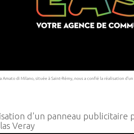
a Amato di Milano, située à Saint-Rémy, nous a confié la réalisation d'un
isation d'un panneau publicitaire 
las Veray