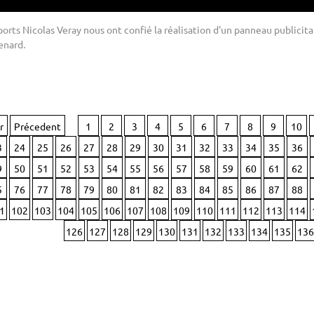
ports Nicolas Veray nous ont confié la réalisation d'un panneau publicita
enard.
r
Précedent
1
2
3
4
5
6
7
8
9
10
3
24
25
26
27
28
29
30
31
32
33
34
35
36
9
50
51
52
53
54
55
56
57
58
59
60
61
62
5
76
77
78
79
80
81
82
83
84
85
86
87
88
1
102
103
104
105
106
107
108
109
110
111
112
113
114
126
127
128
129
130
131
132
133
134
135
136