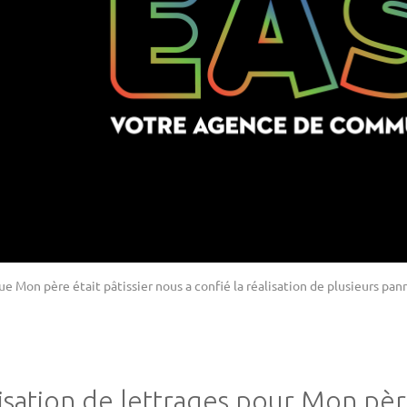
ue Mon père était pâtissier nous a confié la réalisation de plusieurs pan
isation de lettrages pour Mon père