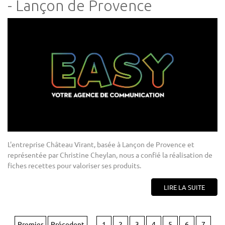
- Lançon de Provence
L'entreprise Château Virant, basée à Lançon de Provence et
représentée par Christine Cheylan, nous a confié la réalisation de
fiches recettes pour valoriser ses produits.
LIRE LA SUITE
Premier
Précedent
1
2
3
4
5
6
7