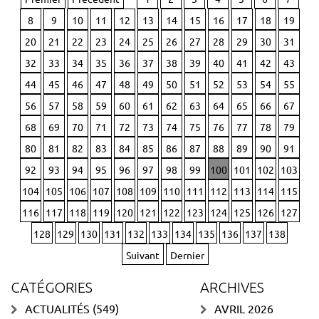
8
9
10
11
12
13
14
15
16
17
18
19
20
21
22
23
24
25
26
27
28
29
30
31
32
33
34
35
36
37
38
39
40
41
42
43
44
45
46
47
48
49
50
51
52
53
54
55
56
57
58
59
60
61
62
63
64
65
66
67
68
69
70
71
72
73
74
75
76
77
78
79
80
81
82
83
84
85
86
87
88
89
90
91
92
93
94
95
96
97
98
99
100
101
102
103
104
105
106
107
108
109
110
111
112
113
114
115
116
117
118
119
120
121
122
123
124
125
126
127
128
129
130
131
132
133
134
135
136
137
138
Suivant
Dernier
CATÉGORIES
ARCHIVES
ACTUALITÉS
(549)
AVRIL 2026