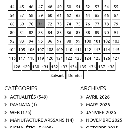
44
45
46
47
48
49
50
51
52
53
54
55
56
57
58
59
60
61
62
63
64
65
66
67
68
69
70
71
72
73
74
75
76
77
78
79
80
81
82
83
84
85
86
87
88
89
90
91
92
93
94
95
96
97
98
99
100
101
102
103
104
105
106
107
108
109
110
111
112
113
114
115
116
117
118
119
120
121
122
123
124
125
126
127
128
129
130
131
132
133
134
135
136
137
138
Suivant
Dernier
CATÉGORIES
ARCHIVES
ACTUALITÉS
(549)
AVRIL 2026
RAYNATA
(1)
MARS 2026
WEB
(175)
JANVIER 2026
MANUFACTURE ARSSANS
(14)
NOVEMBRE 2025
SIGNALÉTIQUE
(198)
OCTOBRE 2025