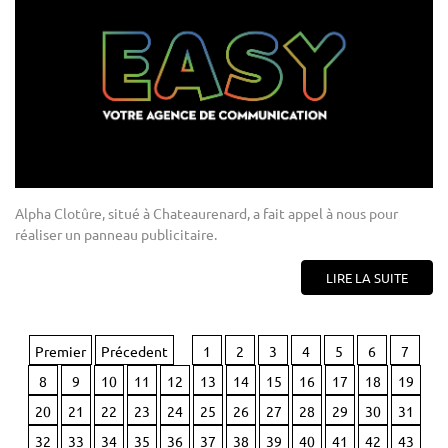
Alpha Clotûre, situé à Chateaurenard, a fait appel à nous pour
réaliser un panneau publicitaire.
LIRE LA SUITE
Premier
Précedent
1
2
3
4
5
6
7
8
9
10
11
12
13
14
15
16
17
18
19
20
21
22
23
24
25
26
27
28
29
30
31
32
33
34
35
36
37
38
39
40
41
42
43