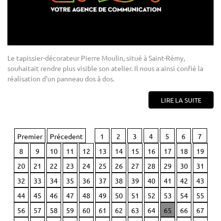
Le tapissier-décorateur Pierre Moulin, situé à Saint-Rémy,
souhaitait rendre plus visible son atelier. Il nous a ainsi confié la
réalisation d'un panneau dos à dos.
LIRE LA SUITE
Premier
Précedent
1
2
3
4
5
6
7
8
9
10
11
12
13
14
15
16
17
18
19
20
21
22
23
24
25
26
27
28
29
30
31
32
33
34
35
36
37
38
39
40
41
42
43
44
45
46
47
48
49
50
51
52
53
54
55
56
57
58
59
60
61
62
63
64
65
66
67