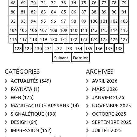
68
69
70
71
72
73
74
75
76
77
78
79
80
81
82
83
84
85
86
87
88
89
90
91
92
93
94
95
96
97
98
99
100
101
102
103
104
105
106
107
108
109
110
111
112
113
114
115
116
117
118
119
120
121
122
123
124
125
126
127
128
129
130
131
132
133
134
135
136
137
138
Suivant
Dernier
CATÉGORIES
ARCHIVES
ACTUALITÉS
(549)
AVRIL 2026
RAYNATA
(1)
MARS 2026
WEB
(175)
JANVIER 2026
MANUFACTURE ARSSANS
(14)
NOVEMBRE 2025
SIGNALÉTIQUE
(198)
OCTOBRE 2025
DESIGN
(64)
SEPTEMBRE 2025
IMPRESSION
(152)
JUILLET 2025