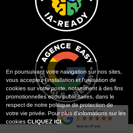
En poursuivant votre navigation sur nos sites,
vous acceptez l'installation et l'utilisation de
cookies sur votre poste, notamment à des fins
promotionnelles et/ou publicitaires, dans le
respect de notre politique de protection de
x
Agence Easy
votre vie privée. Pour plus d'infomations sur les
5
cookies
CLIQUEZ ICI
.
Basé sur
67
avis