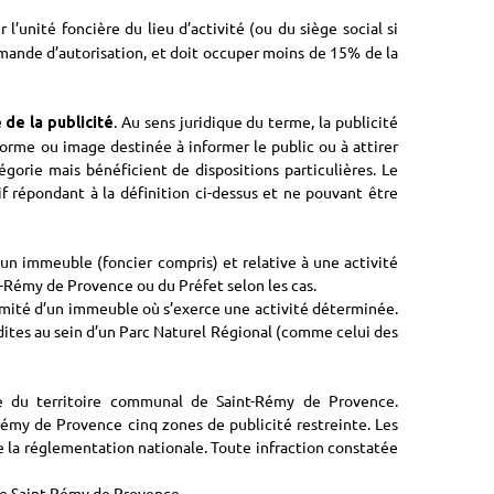
’unité foncière du lieu d’activité (ou du siège social si
 demande d’autorisation, et doit occuper moins de 15% de la
. Au sens juridique du terme, la publicité
 de la publicité
forme ou image destinée à informer le public ou à attirer
gorie mais bénéficient de dispositions particulières. Le
itif répondant à la définition ci-dessus et ne pouvant être
un immeuble (foncier compris) et relative à une activité
nt-Rémy de Provence ou du Préfet selon les cas.
imité d’un immeuble où s’exerce une activité déterminée.
dites au sein d’un Parc Naturel Régional (comme celui des
le du territoire communal de Saint-Rémy de Provence.
-Rémy de Provence cinq zones de publicité restreinte. Les
e la réglementation nationale. Toute infraction constatée
e Saint-Rémy de Provence.