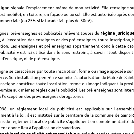
signale l’emplacement même de mon activité. Elle renseigne sur l
eigne
é est mobile), en toiture, en façade ou au sol. Elle est autorisée après
mmerciale (ou 25% si la façade fait plus de 50m²).
gnes, pré-enseignes et publicités relèvent toutes du
régime juridique
, à l’exception des enseignes et des pré-enseignes, toute inscription, 
tion. Les enseignes et pré-enseignes appartiennent donc à cette caté
ublicité » est ici utilisé dans le sens restreint, à savoir : tout dispos
i d’enseigne, ni de pré-enseigne.
gne se caractérise par toute inscription, forme ou image apposée sur 
xerce. Son installation peut-être soumise à autorisation du Maire de Sai
nseigne constitue toute inscription, forme ou image indiquant la prox
soumise aux mêmes règles que la publicité. Les pré-enseignes sont inter
, à l’exception des pré-enseignes dérogatoires.
998, un règlement local de publicité est applicable sur l'ensemb
ent à la loi, il est institué sur le territoire de la commune de Saint
ons du règlement local de publicité s'appliquent en complémentarité d
ent donne lieu à l'application de sanctions.
auprès du service urbanisme d