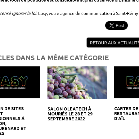
ent local de publicité est consultable
censé ignorer la loi
. Easy, votre agence de communication à Saint-Rémy 
RETOUR AUX ACTUALIT
CLES DANS LA MÊME CATÉGORIE
N DE SITES
CARTES DE 
SALON OLEATECH À
ET
RESTAURAN
MOURIÈS LE 28 ET 29
SIONNELS À
D'AÎL
SEPTEMBRE 2022
ON,
URENARD ET
ES