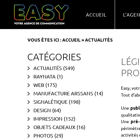
ACCUEIL
L'AGE
VOUS ÊTES ICI :
ACCUEIL
»
ACTUALITÉS
CATÉGORIES
LÉG
ACTUALITÉS
(549)
PRO
RAYNATA
(1)
WEB
(175)
Easy, vot
MANUFACTURE ARSSANS
(14)
Tout d’ab
SIGNALÉTIQUE
(198)
Une
publ
DESIGN
(64)
qualitati
IMPRESSION
(152)
Une
pré
OBJETS CADEAUX
(16)
périmètre
activités 
PHOTOS
(29)