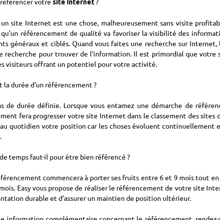
référencer votre
?
site Internet
un site Internet est une chose, malheureusement sans visite profitab
 qu'un référencement de qualité va favoriser la visibilité des informati
ts généraux et ciblés. Quand vous faites une recherche sur Internet, l
 recherche pour trouver de l'information. Il est primordial que votre s
s visiteurs offrant un potentiel pour votre activité.
t la durée d'un référencement ?
 pas de durée définie. Lorsque vous entamez une démarche de référe
ment fera progresser votre site Internet dans le classement des sites d
 au quotidien votre position car les choses évoluent continuellement et
.
e temps faut-il pour être bien référencé ?
férencement commencera à porter ses fruits entre 6 et 9 mois tout en 
mois. Easy vous propose de réaliser le référencement de votre site Inte
ntation durable et d'assurer un maintien de position ultérieur.
e information complémentaire concernant le référencement, rendez-vo