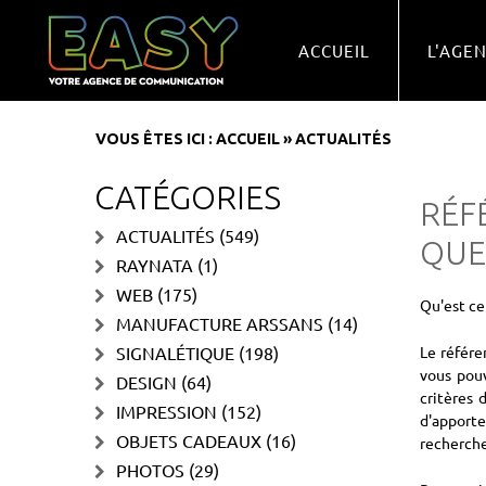
ACCUEIL
L'AGE
VOUS ÊTES ICI :
ACCUEIL
»
ACTUALITÉS
CATÉGORIES
RÉF
ACTUALITÉS
(549)
QUE
RAYNATA
(1)
WEB
(175)
Qu'est ce
MANUFACTURE ARSSANS
(14)
SIGNALÉTIQUE
(198)
Le référe
vous pouv
DESIGN
(64)
critères 
IMPRESSION
(152)
d'apporte
OBJETS CADEAUX
(16)
recherche
PHOTOS
(29)