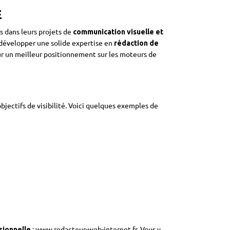
E
s dans leurs projets de
communication visuelle et
 développer une solide expertise en
rédaction de
our un meilleur positionnement sur les moteurs de
bjectifs de visibilité. Voici quelques exemples de
:
www.redacteur-web-internet.fr
. Vous y
sionnelle