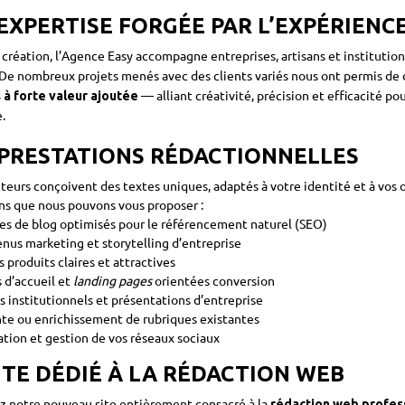
EXPERTISE FORGÉE PAR L’EXPÉRIENC
 création, l’Agence Easy accompagne entreprises, artisans et institution
 De nombreux projets menés avec des clients variés nous ont permis de
— alliant créativité, précision et efficacité p
 à forte valeur ajoutée
.
PRESTATIONS RÉDACTIONNELLES
teurs conçoivent des textes uniques, adaptés à votre identité et à vos o
ons que nous pouvons vous proposer :
les de blog optimisés pour le référencement naturel (SEO)
nus marketing et storytelling d’entreprise
s produits claires et attractives
 d’accueil et
landing pages
orientées conversion
s institutionnels et présentations d’entreprise
te ou enrichissement de rubriques existantes
tion et gestion de vos réseaux sociaux
ITE DÉDIÉ À LA RÉDACTION WEB
 notre nouveau site entièrement consacré à la
rédaction web profes