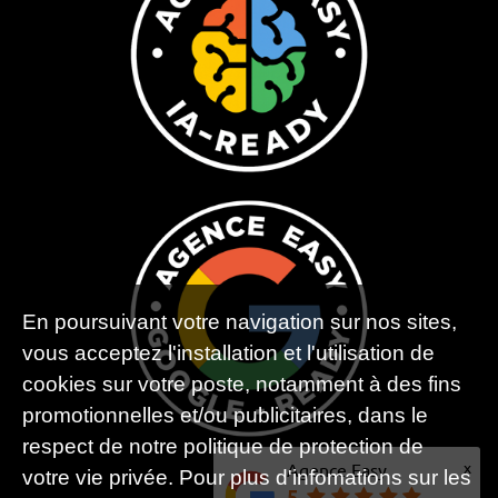
En poursuivant votre navigation sur nos sites,
vous acceptez l'installation et l'utilisation de
cookies sur votre poste, notamment à des fins
promotionnelles et/ou publicitaires, dans le
respect de notre politique de protection de
x
Agence Easy
votre vie privée. Pour plus d'infomations sur les
5