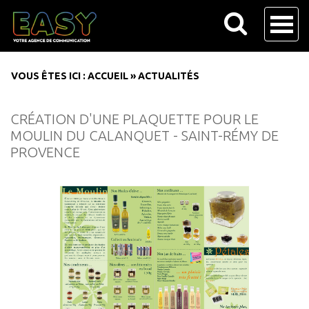
VOUS ÊTES ICI :
ACCUEIL
»
ACTUALITÉS
CRÉATION D'UNE PLAQUETTE POUR LE
MOULIN DU CALANQUET - SAINT-RÉMY DE
PROVENCE