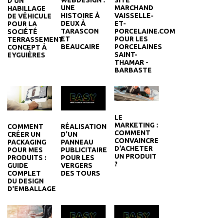
WEBDESIGN :
SITE
D'UN
UNE
MARCHAND
HABILLAGE
HISTOIRE À
VAISSELLE-
DE VÉHICULE
DEUX À
ET-
POUR LA
TARASCON
PORCELAINE.COM
SOCIÉTÉ
ET
POUR LES
TERRASSEMENT
BEAUCAIRE
PORCELAINES
CONCEPT À
SAINT-
EYGUIÈRES
THAMAR -
BARBASTE
LE
MARKETING :
RÉALISATION
COMMENT
COMMENT
D'UN
CRÉER UN
CONVAINCRE
PANNEAU
PACKAGING
D'ACHETER
PUBLICITAIRE
POUR MES
UN PRODUIT
POUR LES
PRODUITS :
?
VERGERS
GUIDE
DES TOURS
COMPLET
DU DESIGN
D'EMBALLAGE