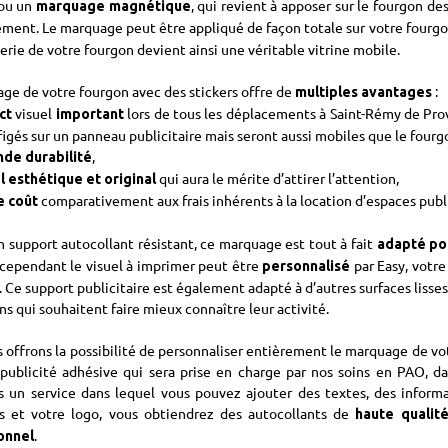
 ou un
, qui revient à apposer sur le fourgon de
marquage magnétique
lement. Le marquage peut être appliqué de façon totale sur votre fourgo
serie de votre fourgon devient ainsi une véritable vitrine mobile.
ge de votre fourgon avec des stickers offre de
:
multiples avantages
visuel
lors de tous les déplacements à Saint-Rémy de Prov
ct
important
figés sur un panneau publicitaire mais seront aussi mobiles que le fourgo
,
nde durabilité
qui aura le mérite d’attirer l’attention,
l esthétique et original
comparativement aux frais inhérents à la location d’espaces public
e coût
n support autocollant résistant, ce marquage est tout à fait
adapté pou
 cependant le visuel à imprimer peut être
par Easy, votr
personnalisé
 Ce support publicitaire est également adapté à d’autres surfaces lisses
ns qui souhaitent faire mieux connaître leur activité.
 offrons la possibilité de personnaliser entièrement le marquage de vot
publicité adhésive qui sera prise en charge par nos soins en PAO, d
 un service dans lequel vous pouvez ajouter des textes, des informat
es et votre logo, vous obtiendrez des autocollants de
haute qualit
.
onnel