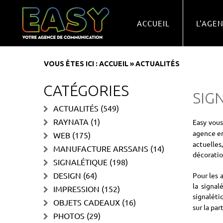
ACCUEIL
L'AGE
VOUS ÊTES ICI :
ACCUEIL
»
ACTUALITÉS
CATÉGORIES
SIG
ACTUALITÉS
(549)
RAYNATA
(1)
Easy vou
agence en
WEB
(175)
actuelles
MANUFACTURE ARSSANS
(14)
décoratio
SIGNALÉTIQUE
(198)
DESIGN
(64)
Pour les 
la signal
IMPRESSION
(152)
signalét
OBJETS CADEAUX
(16)
sur la par
PHOTOS
(29)