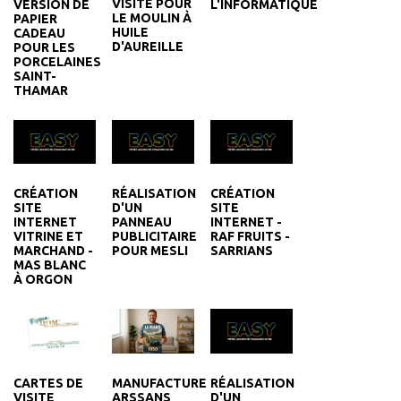
VISITE POUR
VERSION DE
L'INFORMATIQUE
LE MOULIN À
PAPIER
HUILE
CADEAU
D'AUREILLE
POUR LES
PORCELAINES
SAINT-
THAMAR
CRÉATION
RÉALISATION
CRÉATION
SITE
D'UN
SITE
INTERNET
PANNEAU
INTERNET -
VITRINE ET
PUBLICITAIRE
RAF FRUITS -
MARCHAND -
POUR MESLI
SARRIANS
MAS BLANC
À ORGON
RÉALISATION
CARTES DE
MANUFACTURE
D'UN
VISITE
ARSSANS