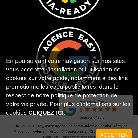
En poursuivant votre navigation sur nos sites,
vous acceptez l'installation et l'utilisation de
cookies sur votre poste, notamment à des fins
promotionnelles et/ou publicitaires, dans le
respect de notre politique de protection de
x
Agence Easy
votre vie privée. Pour plus d'infomations sur les
5
cookies
CLIQUEZ ICI
.
Basé sur
67
avis
2006 - 2026 © Easy, votre agence de communication à Saint-Rémy de
Provence - Avignon - Arles - Châteaurenard - Graveson - Maillane -
ACCEPTER
Cavaillon - Tous droits réservés