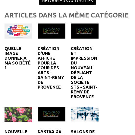
RETOUR AUX ACTUALITÉS
ARTICLES DANS LA MÊME CATÉGORIE
CRÉATION
CRÉATION
QUELLE
D'UNE
ET
IMAGE
AFFICHE
IMPRESSION
DONNER À
POUR LA
DU
MA SOCIÉTÉ
COUR DES
NOUVEAU
?
ARTS -
DÉPLIANT
SAINT-RÉMY
DE LA
DE
SOCIÉTÉ
PROVENCE
STS - SAINT-
RÉMY DE
PROVENCE
CARTES DE
NOUVELLE
SALONS DE