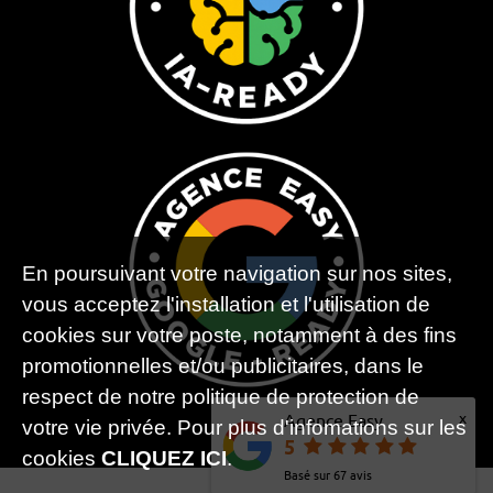
En poursuivant votre navigation sur nos sites,
vous acceptez l'installation et l'utilisation de
cookies sur votre poste, notamment à des fins
promotionnelles et/ou publicitaires, dans le
respect de notre politique de protection de
x
Agence Easy
votre vie privée. Pour plus d'infomations sur les
5
cookies
CLIQUEZ ICI
.
Basé sur
67
avis