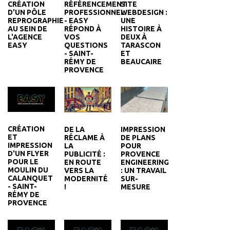
RÉFÉRENCEMENT
SITE
CRÉATION
PROFESSIONNEL
WEBDESIGN :
D'UN PÔLE
- EASY
UNE
REPROGRAPHIE
RÉPOND À
HISTOIRE À
AU SEIN DE
VOS
DEUX À
L'AGENCE
QUESTIONS
TARASCON
EASY
- SAINT-
ET
RÉMY DE
BEAUCAIRE
PROVENCE
CRÉATION
DE LA
IMPRESSION
ET
RÉCLAME À
DE PLANS
IMPRESSION
LA
POUR
D'UN FLYER
PUBLICITÉ :
PROVENCE
POUR LE
EN ROUTE
ENGINEERING
MOULIN DU
VERS LA
: UN TRAVAIL
CALANQUET
MODERNITÉ
SUR-
- SAINT-
!
MESURE
RÉMY DE
PROVENCE