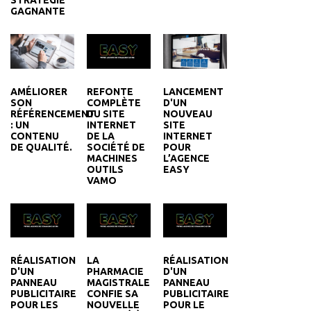
GAGNANTE
REFONTE
LANCEMENT
AMÉLIORER
COMPLÈTE
D'UN
SON
DU SITE
NOUVEAU
RÉFÉRENCEMENT
INTERNET
SITE
: UN
DE LA
INTERNET
CONTENU
SOCIÉTÉ DE
POUR
DE QUALITÉ.
MACHINES
L’AGENCE
OUTILS
EASY
VAMO
RÉALISATION
LA
RÉALISATION
D'UN
PHARMACIE
D'UN
PANNEAU
MAGISTRALE
PANNEAU
PUBLICITAIRE
CONFIE SA
PUBLICITAIRE
POUR LES
NOUVELLE
POUR LE