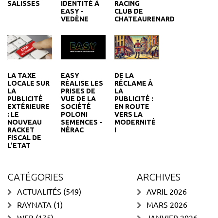
SALISSES
IDENTITÉ À
RACING
EASY -
CLUB DE
VEDÈNE
CHATEAURENARD
EASY
DE LA
LA TAXE
RÉALISE LES
RÉCLAME À
LOCALE SUR
PRISES DE
LA
LA
VUE DE LA
PUBLICITÉ :
PUBLICITÉ
SOCIÉTÉ
EN ROUTE
EXTÉRIEURE
POLONI
VERS LA
: LE
SEMENCES -
MODERNITÉ
NOUVEAU
NÉRAC
!
RACKET
FISCAL DE
L'ETAT
CATÉGORIES
ARCHIVES
ACTUALITÉS
(549)
AVRIL 2026
RAYNATA
(1)
MARS 2026
WEB
(175)
JANVIER 2026