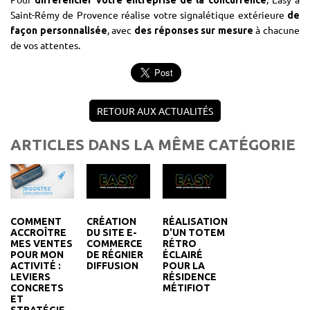
différencier votre entreprise de la concurrence
Saint-Rémy de Provence réalise votre signalétique extérieure
de
, avec
à chacune
façon personnalisée
des réponses sur mesure
de vos attentes.
RETOUR AUX ACTUALITÉS
ARTICLES DANS LA MÊME CATÉGORIE
CRÉATION
RÉALISATION
COMMENT
DU SITE E-
D'UN TOTEM
ACCROÎTRE
COMMERCE
RÉTRO
MES VENTES
DE RÉGNIER
ÉCLAIRÉ
POUR MON
DIFFUSION
POUR LA
ACTIVITÉ :
RÉSIDENCE
LEVIERS
MÉTIFIOT
CONCRETS
ET
STRATÉGIE