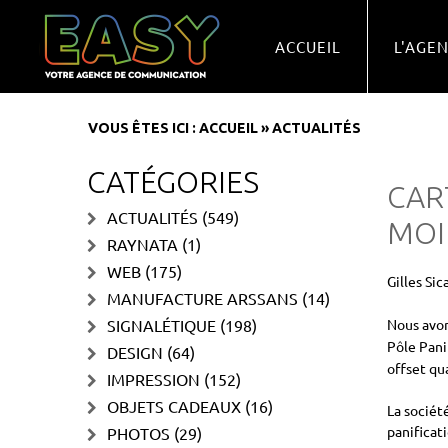
ACCUEIL
L'AGE
VOUS ÊTES ICI :
ACCUEIL
»
ACTUALITÉS
CATÉGORIES
CART
ACTUALITÉS
(549)
MOI
RAYNATA
(1)
WEB
(175)
Gilles Sic
MANUFACTURE ARSSANS
(14)
SIGNALÉTIQUE
(198)
Nous avon
Pôle Pani
DESIGN
(64)
offset qua
IMPRESSION
(152)
OBJETS CADEAUX
(16)
La sociét
panificati
PHOTOS
(29)