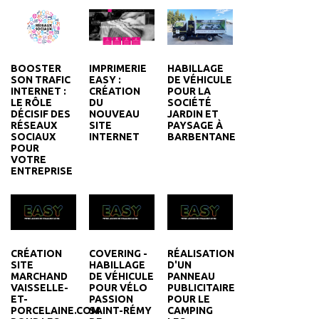
IMPRIMERIE
HABILLAGE
BOOSTER
EASY :
DE VÉHICULE
SON TRAFIC
CRÉATION
POUR LA
INTERNET :
DU
SOCIÉTÉ
LE RÔLE
NOUVEAU
JARDIN ET
DÉCISIF DES
SITE
PAYSAGE À
RÉSEAUX
INTERNET
BARBENTANE
SOCIAUX
POUR
VOTRE
ENTREPRISE
CRÉATION
COVERING -
RÉALISATION
SITE
HABILLAGE
D'UN
MARCHAND
DE VÉHICULE
PANNEAU
VAISSELLE-
POUR VÉLO
PUBLICITAIRE
ET-
PASSION
POUR LE
PORCELAINE.COM
SAINT-RÉMY
CAMPING