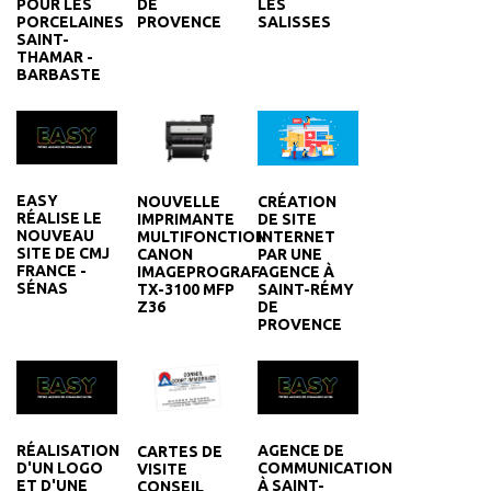
POUR LES
DE
LES
PORCELAINES
PROVENCE
SALISSES
SAINT-
THAMAR -
BARBASTE
EASY
NOUVELLE
CRÉATION
RÉALISE LE
IMPRIMANTE
DE SITE
NOUVEAU
MULTIFONCTION
INTERNET
SITE DE CMJ
CANON
PAR UNE
FRANCE -
IMAGEPROGRAF
AGENCE À
SÉNAS
TX-3100 MFP
SAINT-RÉMY
Z36
DE
PROVENCE
RÉALISATION
AGENCE DE
CARTES DE
D'UN LOGO
COMMUNICATION
VISITE
ET D'UNE
À SAINT-
CONSEIL