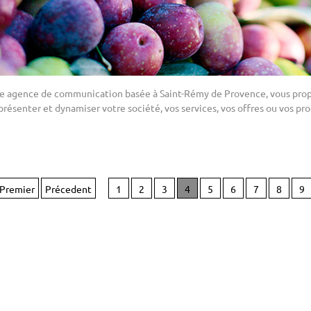
re agence de communication basée à Saint-Rémy de Provence, vous propo
présenter et dynamiser votre société, vos services, vos offres ou vos pro
Premier
Précedent
1
2
3
4
5
6
7
8
9