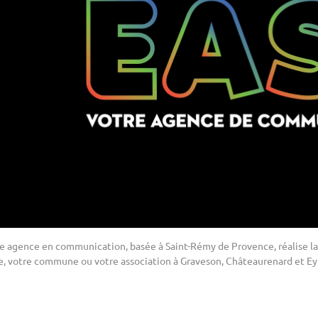
re agence en communication, basée à Saint-Rémy de Provence, réalise la
e, votre commune ou votre association à Graveson, Châteaurenard et Ey