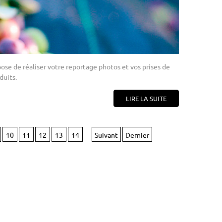
se de réaliser votre reportage photos et vos prises de
duits.
LIRE LA SUITE
10
11
12
13
14
Suivant
Dernier