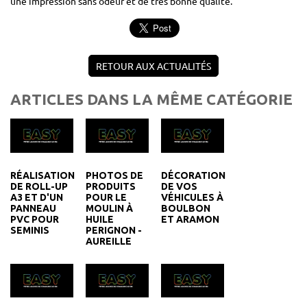
une impression sans odeur et de très bonne qualité.
RETOUR AUX ACTUALITÉS
ARTICLES DANS LA MÊME CATÉGORIE
RÉALISATION
PHOTOS DE
DÉCORATION
DE ROLL-UP
PRODUITS
DE VOS
A3 ET D'UN
POUR LE
VÉHICULES À
PANNEAU
MOULIN À
BOULBON
PVC POUR
HUILE
ET ARAMON
SEMINIS
PERIGNON -
AUREILLE