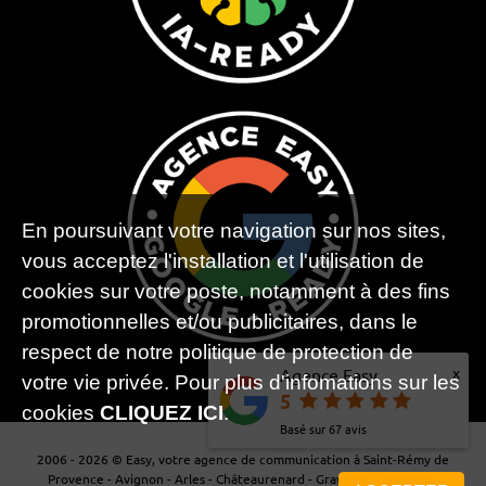
En poursuivant votre navigation sur nos sites,
vous acceptez l'installation et l'utilisation de
cookies sur votre poste, notamment à des fins
promotionnelles et/ou publicitaires, dans le
respect de notre politique de protection de
x
Agence Easy
votre vie privée. Pour plus d'infomations sur les
5
cookies
CLIQUEZ ICI
.
Basé sur
67
avis
2006 - 2026 © Easy, votre agence de communication à Saint-Rémy de
Provence - Avignon - Arles - Châteaurenard - Graveson - Maillane -