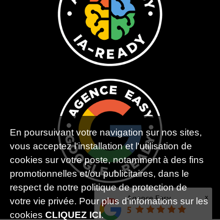
En poursuivant votre navigation sur nos sites,
vous acceptez l'installation et l'utilisation de
cookies sur votre poste, notamment à des fins
promotionnelles et/ou publicitaires, dans le
respect de notre politique de protection de
x
Agence Easy
votre vie privée. Pour plus d'infomations sur les
5
cookies
CLIQUEZ ICI
.