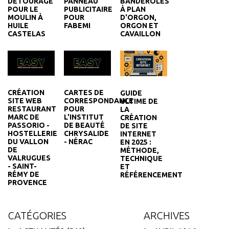
DÉTOURAGE
PANNEAU
BANDEROLES
POUR LE
PUBLICITAIRE
À PLAN
MOULIN À
POUR
D'ORGON,
HUILE
FABEMI
ORGON ET
CASTELAS
CAVAILLON
CRÉATION
CARTES DE
GUIDE
SITE WEB
CORRESPONDANCE
ULTIME DE
RESTAURANT
POUR
LA
MARC DE
L'INSTITUT
CRÉATION
PASSORIO -
DE BEAUTÉ
DE SITE
HOSTELLERIE
CHRYSALIDE
INTERNET
DU VALLON
- NÉRAC
EN 2025 :
DE
MÉTHODE,
VALRUGUES
TECHNIQUE
- SAINT-
ET
RÉMY DE
RÉFÉRENCEMENT
PROVENCE
CATÉGORIES
ARCHIVES