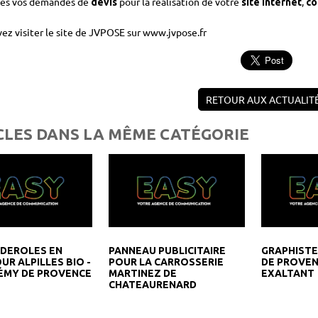
tes vos demandes de
pour la réalisation de votre
,
devis
site Internet
co
ez visiter le site de JVPOSE sur www.jvpose.fr
RETOUR AUX ACTUALIT
CLES DANS LA MÊME CATÉGORIE
NDEROLES EN
PANNEAU PUBLICITAIRE
GRAPHISTE
UR ALPILLES BIO -
POUR LA CARROSSERIE
DE PROVEN
ÉMY DE PROVENCE
MARTINEZ DE
EXALTANT
CHATEAURENARD