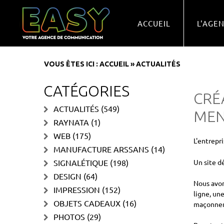
ACCUEIL
L'AGE
VOUS ÊTES ICI :
ACCUEIL
»
ACTUALITÉS
CATÉGORIES
CRÉ
ACTUALITÉS
(549)
MEN
RAYNATA
(1)
WEB
(175)
L'entrepr
MANUFACTURE ARSSANS
(14)
SIGNALÉTIQUE
(198)
Un site dé
DESIGN
(64)
Nous avon
IMPRESSION
(152)
ligne, un
OBJETS CADEAUX
(16)
maçonner
PHOTOS
(29)