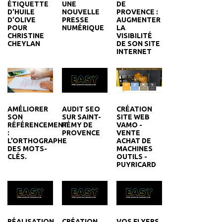
ÉTIQUETTE
UNE
DE
D'HUILE
NOUVELLE
PROVENCE :
D'OLIVE
PRESSE
AUGMENTER
POUR
NUMÉRIQUE
LA
CHRISTINE
VISIBILITÉ
CHEYLAN
DE SON SITE
INTERNET
AUDIT SEO
CRÉATION
AMÉLIORER
SUR SAINT-
SITE WEB
SON
RÉMY DE
VAMO -
RÉFÉRENCEMENT
PROVENCE
VENTE
:
ACHAT DE
L’ORTHOGRAPHE
MACHINES
DES MOTS-
OUTILS -
CLÉS.
PUYRICARD
RÉALISATION
CRÉATION
VOS FLYERS