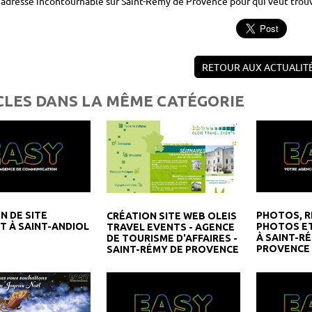
 adresse incontournable sur Saint-Rémy de Provence pour qui veut trouve
RETOUR AUX ACTUALIT
CLES DANS LA MÊME CATÉGORIE
N DE SITE
PHOTOS, 
CRÉATION SITE WEB OLEIS
T À SAINT-ANDIOL
PHOTOS E
TRAVEL EVENTS - AGENCE
À SAINT-R
DE TOURISME D'AFFAIRES -
PROVENCE
SAINT-RÉMY DE PROVENCE