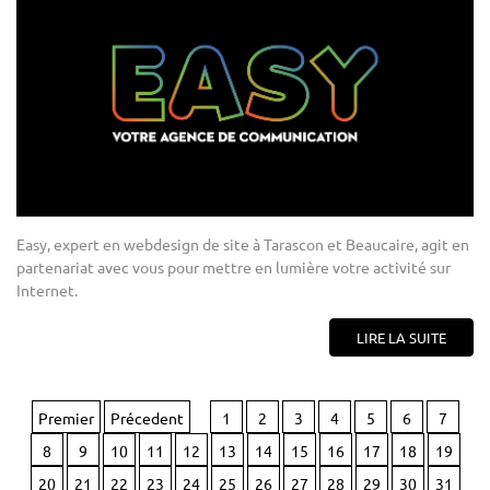
Easy, expert en webdesign de site à Tarascon et Beaucaire, agit en
partenariat avec vous pour mettre en lumière votre activité sur
Internet.
LIRE LA SUITE
Premier
Précedent
1
2
3
4
5
6
7
8
9
10
11
12
13
14
15
16
17
18
19
20
21
22
23
24
25
26
27
28
29
30
31