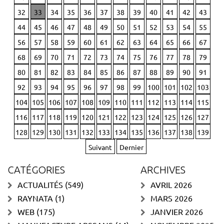
32
33
34
35
36
37
38
39
40
41
42
43
44
45
46
47
48
49
50
51
52
53
54
55
56
57
58
59
60
61
62
63
64
65
66
67
68
69
70
71
72
73
74
75
76
77
78
79
80
81
82
83
84
85
86
87
88
89
90
91
92
93
94
95
96
97
98
99
100
101
102
103
104
105
106
107
108
109
110
111
112
113
114
115
116
117
118
119
120
121
122
123
124
125
126
127
128
129
130
131
132
133
134
135
136
137
138
139
Suivant
Dernier
CATÉGORIES
ARCHIVES
ACTUALITÉS
(549)
AVRIL 2026
RAYNATA
(1)
MARS 2026
WEB
(175)
JANVIER 2026