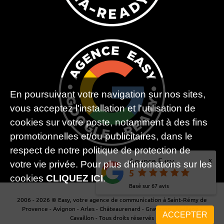
En poursuivant votre navigation sur nos sites,
vous acceptez l'installation et l'utilisation de
cookies sur votre poste, notamment à des fins
promotionnelles et/ou publicitaires, dans le
respect de notre politique de protection de
x
Agence Easy
votre vie privée. Pour plus d'infomations sur les
5
cookies
CLIQUEZ ICI
.
Basé sur
67
avis
2006 - 2026 © Easy, votre agence de communication à Saint-Rémy de
Provence - Avignon - Arles - Châteaurenard - Graveson - Maillane -
ACCEPTER
Cavaillon - Tous droits réservés