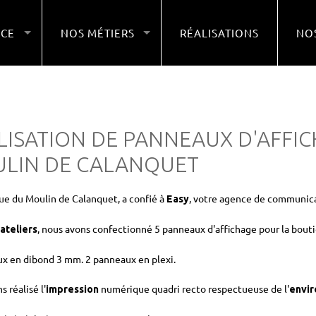
NCE
NOS MÉTIERS
RÉALISATIONS
NOS
LISATION DE PANNEAUX D'AFFI
LIN DE CALANQUET
ue du Moulin de Calanquet, a confié à
, votre agence de communicat
Easy
, nous avons confectionné 5 panneaux d'affichage pour la bout
ateliers
x en dibond 3 mm. 2 panneaux en plexi.
 réalisé l'
numérique quadri recto respectueuse de l'
impression
envi