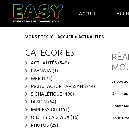
ACCUEIL
L'AGE
VOUS ÊTES ICI :
ACCUEIL
»
ACTUALITÉS
CATÉGORIES
RÉA
ACTUALITÉS
(549)
MOU
RAYNATA
(1)
WEB
(175)
La boutiq
MANUFACTURE ARSSANS
(14)
SIGNALÉTIQUE
(198)
Dans
nos 
DESIGN
(64)
3 panneau
IMPRESSION
(152)
OBJETS CADEAUX
(16)
Nous avons
PHOTOS
(29)