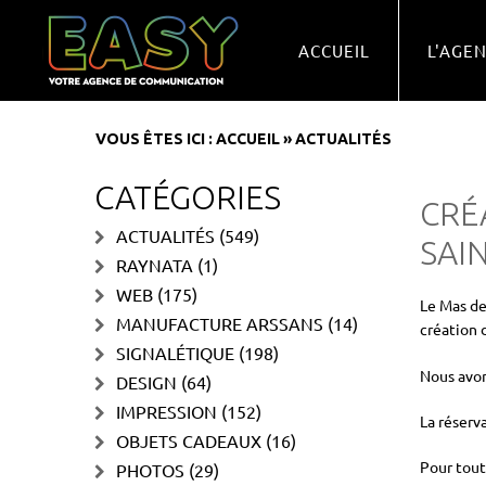
ACCUEIL
L'AGE
VOUS ÊTES ICI :
ACCUEIL
»
ACTUALITÉS
CATÉGORIES
CRÉ
ACTUALITÉS
(549)
SAI
RAYNATA
(1)
WEB
(175)
Le Mas de
MANUFACTURE ARSSANS
(14)
création 
SIGNALÉTIQUE
(198)
Nous avon
DESIGN
(64)
IMPRESSION
(152)
La réserv
OBJETS CADEAUX
(16)
Pour tou
PHOTOS
(29)