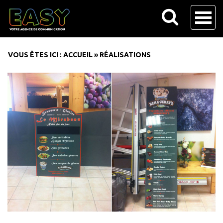
VOUS ÊTES ICI :
ACCUEIL
»
RÉALISATIONS