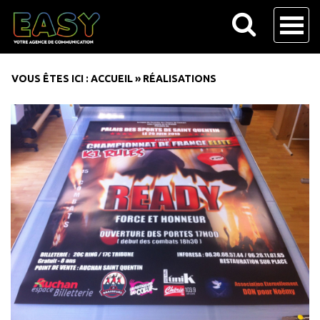
VOUS ÊTES ICI :
ACCUEIL
»
RÉALISATIONS