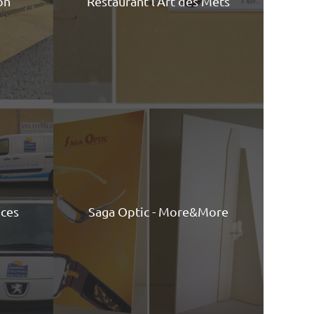
on
Restaurant l'Art des Mets
ices
Saga Optic - More&More