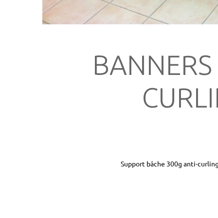
BANNERS 
CURL
Support bâche 300g anti-curlin