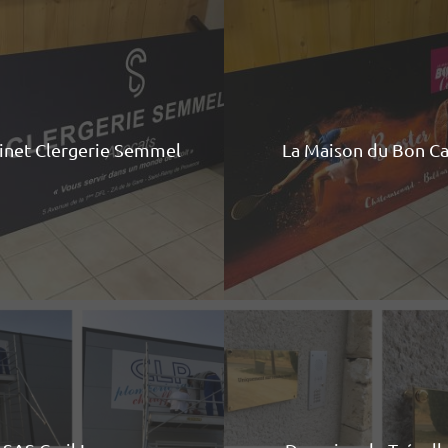
inet Clergerie Semmel
La Maison du Bon C