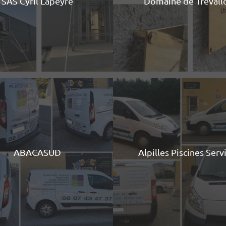
SAS Cyril Lapeyre
Domaine de Trévall
ABACASUD
Alpilles Piscines Serv