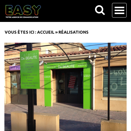
VOUS ÊTES ICI :
ACCUEIL
»
RÉALISATIONS