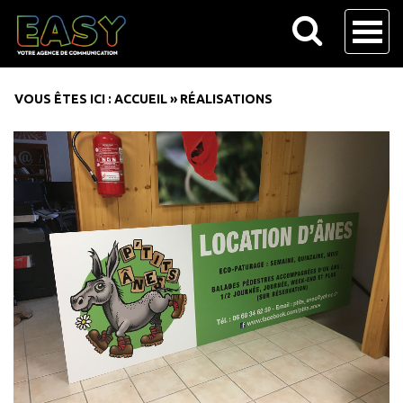
VOUS ÊTES ICI :
ACCUEIL
»
RÉALISATIONS