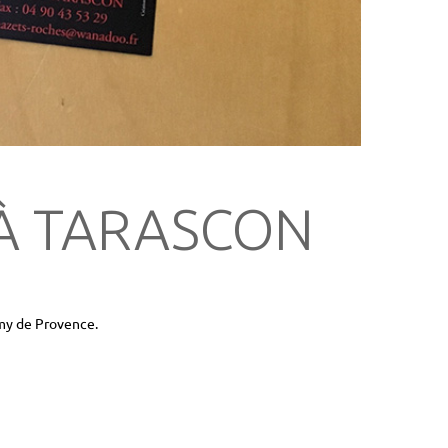
 À TARASCON
émy de Provence.