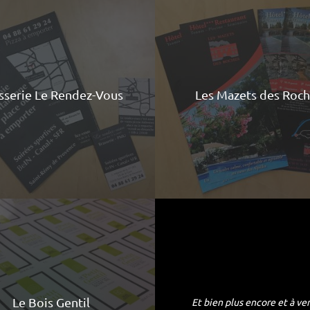
sserie Le Rendez-Vous
Les Mazets des Roc
Le Bois Gentil
Et bien plus encore et à veni