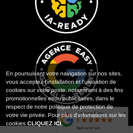
En poursuivant votre navigation sur nos sites,
vous acceptez l'installation et l'utilisation de
cookies sur votre poste, notamment à des fins
promotionnelles et/ou publicitaires, dans le
respect de notre politique de protection de
x
Agence Easy
votre vie privée. Pour plus d'infomations sur les
5
cookies
CLIQUEZ ICI
.
Basé sur
67
avis