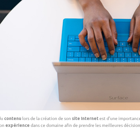
du
lors de la création de son
est d'une importance
contenu
site Internet
son
dans ce domaine afin de prendre les meilleures décision
expérience