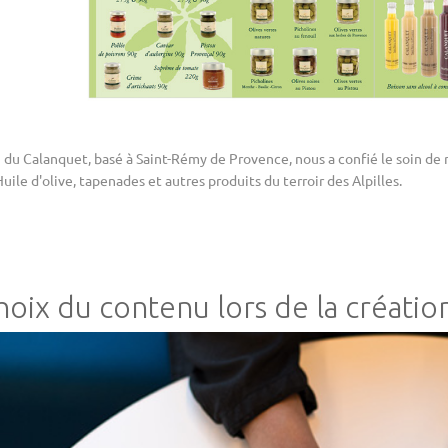
 du Calanquet, basé à Saint-Rémy de Provence, nous a confié le soin de 
Huile d'olive, tapenades et autres produits du terroir des Alpilles.
hoix du contenu lors de la création