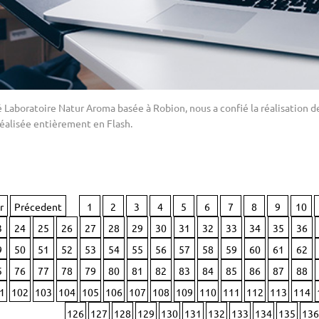
é Laboratoire Natur Aroma basée à Robion, nous a confié la réalisation 
 réalisée entièrement en Flash.
r
Précedent
1
2
3
4
5
6
7
8
9
10
3
24
25
26
27
28
29
30
31
32
33
34
35
36
9
50
51
52
53
54
55
56
57
58
59
60
61
62
5
76
77
78
79
80
81
82
83
84
85
86
87
88
1
102
103
104
105
106
107
108
109
110
111
112
113
114
126
127
128
129
130
131
132
133
134
135
136