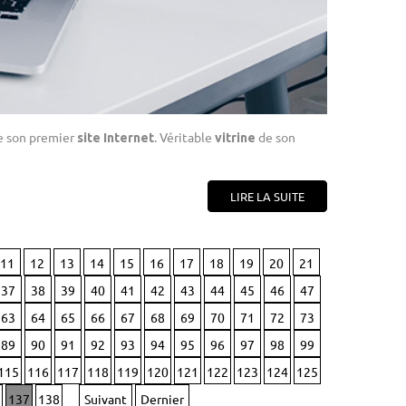
de son premier
. Véritable
de son
site Internet
vitrine
LIRE LA SUITE
11
12
13
14
15
16
17
18
19
20
21
37
38
39
40
41
42
43
44
45
46
47
63
64
65
66
67
68
69
70
71
72
73
89
90
91
92
93
94
95
96
97
98
99
115
116
117
118
119
120
121
122
123
124
125
137
138
Suivant
Dernier