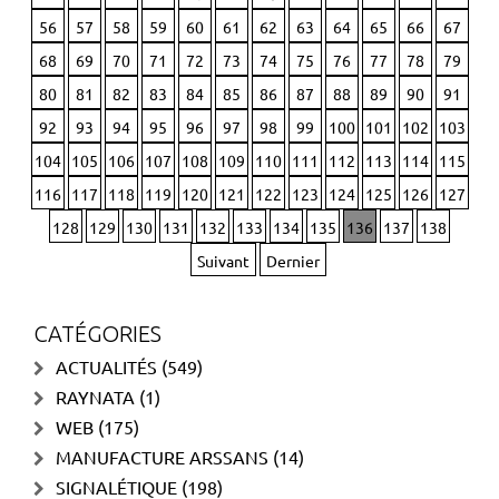
56
57
58
59
60
61
62
63
64
65
66
67
68
69
70
71
72
73
74
75
76
77
78
79
80
81
82
83
84
85
86
87
88
89
90
91
92
93
94
95
96
97
98
99
100
101
102
103
104
105
106
107
108
109
110
111
112
113
114
115
116
117
118
119
120
121
122
123
124
125
126
127
128
129
130
131
132
133
134
135
136
137
138
Suivant
Dernier
CATÉGORIES
ACTUALITÉS
(549)
RAYNATA
(1)
WEB
(175)
MANUFACTURE ARSSANS
(14)
SIGNALÉTIQUE
(198)