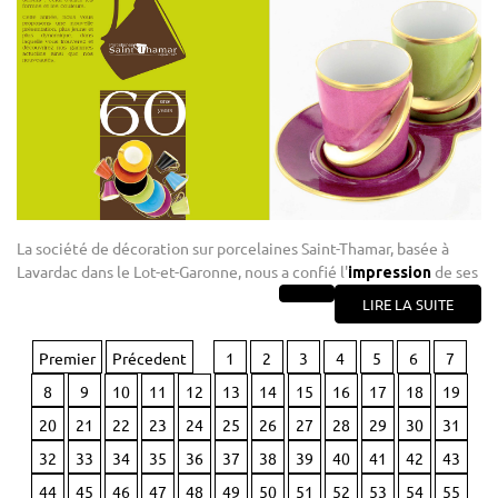
La société de décoration sur porcelaines Saint-Thamar, basée à
Lavardac dans le Lot-et-Garonne, nous a confié l'
de ses
impression
LIRE LA SUITE
Premier
Précedent
1
2
3
4
5
6
7
8
9
10
11
12
13
14
15
16
17
18
19
20
21
22
23
24
25
26
27
28
29
30
31
32
33
34
35
36
37
38
39
40
41
42
43
44
45
46
47
48
49
50
51
52
53
54
55